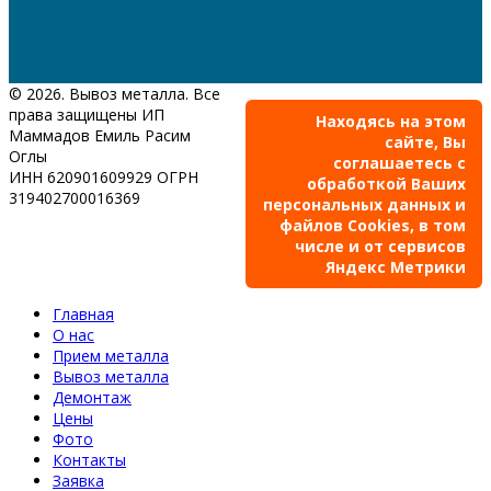
© 2026. Вывоз металла. Все
права защищены ИП
Находясь на этом
Маммадов Емиль Расим
сайте, Вы
Оглы
соглашаетесь с
ИНН 620901609929 ОГРН
обработкой Ваших
319402700016369
персональных данных и
файлов Cookies, в том
числе и от сервисов
Яндекс Метрики
Главная
О нас
Прием металла
Вывоз металла
Демонтаж
Цены
Фото
Контакты
Заявка