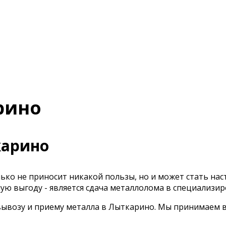
рино
карино
лько не приносит никакой пользы, но и может стать н
ную выгоду - является сдача металлолома в специализи
вывозу и приему металла в Лыткарино. Мы принимаем вс