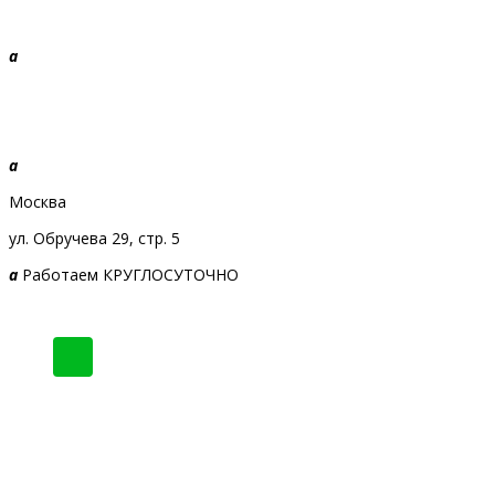
a
+7 968 010-09-09
Звоните, будем рады!
a
Москва
ул. Обручева 29, стр. 5
a
Работаем КРУГЛОСУТОЧНО