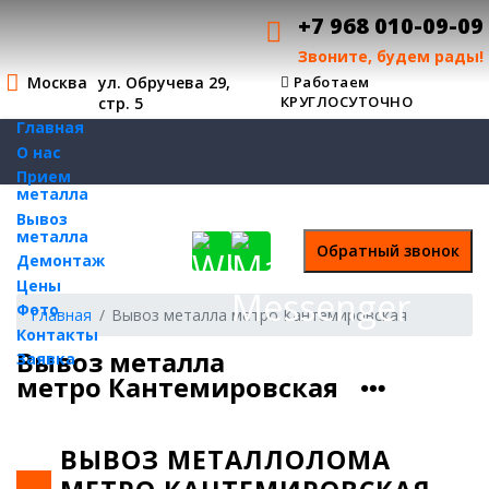
+7 968 010-09-09
Звоните, будем рады!
Москва
ул. Обручева 29,
Работаем
КРУГЛОСУТОЧНО
стр. 5
Главная
О нас
Прием
металла
Вывоз
металла
Демонтаж
Цены
Фото
Главная
Вывоз металла метро Кантемировская
Контакты
Вывоз металла
Заявка
метро Кантемировская
ВЫВОЗ МЕТАЛЛОЛОМА