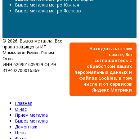
Вывоз металла метро Южная
Вывоз металла метро Ясенево
© 2026. Вывоз металла. Все
права защищены ИП
Находясь на этом
Маммадов Емиль Расим
сайте, Вы
Оглы
соглашаетесь с
ИНН 620901609929 ОГРН
обработкой Ваших
319402700016369
персональных данных и
файлов Cookies, в том
числе и от сервисов
Яндекс Метрики
Главная
О нас
Прием металла
Вывоз металла
Демонтаж
Цены
Фото