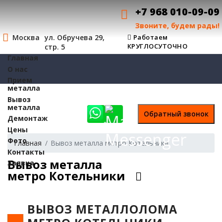
+7 968 010-09-09
Звоните, будем рады!
Москва
ул. Обручева 29,
Работаем
КРУГЛОСУТОЧНО
стр. 5
Главная
О нас
Прием
металла
Вывоз
металла
Демонтаж
Цены
Фото
Главная
Вывоз металла метро Котельники
Контакты
Вывоз металла
Заявка
метро Котельники
ВЫВОЗ МЕТАЛЛОЛОМА