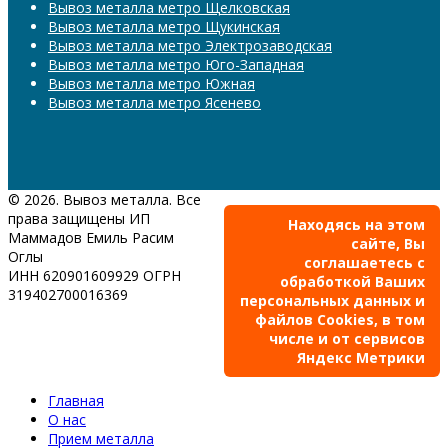
Вывоз металла метро Щелковская
Вывоз металла метро Щукинская
Вывоз металла метро Электрозаводская
Вывоз металла метро Юго-Западная
Вывоз металла метро Южная
Вывоз металла метро Ясенево
© 2026. Вывоз металла. Все
права защищены ИП
Находясь на этом
Маммадов Емиль Расим
сайте, Вы
Оглы
соглашаетесь с
ИНН 620901609929 ОГРН
обработкой Ваших
319402700016369
персональных данных и
файлов Cookies, в том
числе и от сервисов
Яндекс Метрики
Главная
О нас
Прием металла